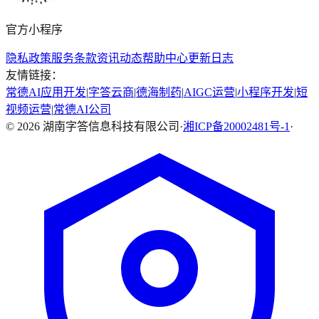
官方小程序
隐私政策
服务条款
资讯动态
帮助中心
更新日志
友情链接：
常德AI应用开发
|
字答云商
|
德海制药
|
AIGC运营
|
小程序开发
|
短
视频运营
|
常德AI公司
©
2026
湖南字答信息科技有限公司
·
湘ICP备20002481号-1
·