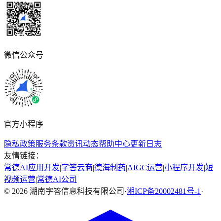
微信公众号
官方小程序
隐私政策
服务条款
资讯动态
帮助中心
更新日志
友情链接：
常德AI应用开发
|
字答云商
|
德海制药
|
AIGC运营
|
小程序开发
|
短
视频运营
|
常德AI公司
©
2026
湖南字答信息科技有限公司
·
湘ICP备20002481号-1
·